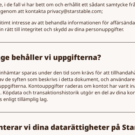
e, i de fall vi har bett om och erhållit ett sådant samtycke f
 genom att kontakta privacy@starstable.com;
egitimt intresse av att behandla informationen för affärsänd
in rätt till integritet och skydd av dina personuppgifter.
nge behåller vi uppgifterna?
 inhämtar sparas under den tid som krävs för att tillhandah
v de syften som beskrivs i detta dokument, och användaren 
pgifterna. Kontouppgifter raderas om kontot har varit inak
 Köpdata och transaktionshistorik utgör en del av dina kont
 enligt tillämplig lag.
nterar vi dina datarättigheter på Sta