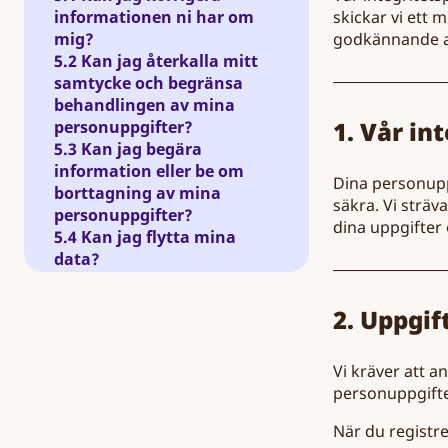
skickar vi ett m
informationen ni har om
godkännande av 
mig?
5.2 Kan jag återkalla mitt
samtycke och begränsa
behandlingen av mina
1. Vår in
personuppgifter?
5.3 Kan jag begära
information eller be om
Dina personuppg
borttagning av mina
säkra. Vi sträv
personuppgifter?
dina uppgifter
5.4 Kan jag flytta mina
data?
6. Funktioner för
community eller sociala
2. Uppgif
medier och hur vi håller
dessa säkra.
7. Med vem delar vi din
Vi kräver att a
information?
personuppgifter
8. Hur håller vi din
När du registre
information säker?