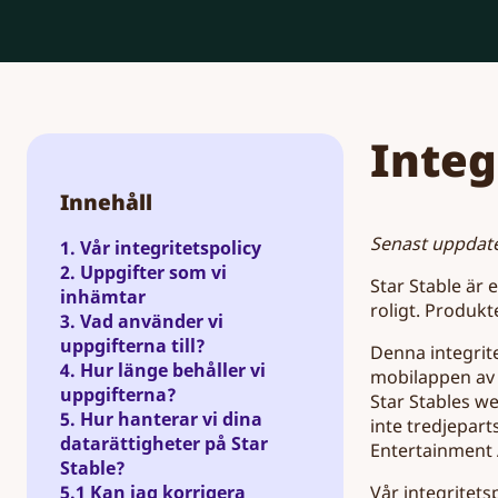
Integ
Innehåll
Senast uppdate
1. Vår integritetspolicy
2. Uppgifter som vi
Star Stable är 
inhämtar
roligt. Produkt
3. Vad använder vi
uppgifterna till?
Denna integrite
4. Hur länge behåller vi
mobilappen av S
uppgifterna?
Star Stables w
5. Hur hanterar vi dina
inte tredjepart
datarättigheter på Star
Entertainment 
Stable?
Vår integritet
5.1 Kan jag korrigera