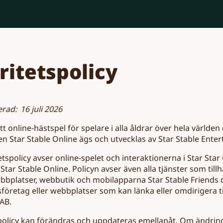
ritetspolicy
rad: 16 juli 2026
ett online-hästspel för spelare i alla åldrar över hela värld
en Star Stable Online ägs och utvecklas av Star Stable Ente
tspolicy avser online-spelet och interaktionerna i Star Sta
tar Stable Online. Policyn avser även alla tjänster som till
ebbplatser, webbutik och mobilapparna Star Stable Friends o
sföretag eller webbplatser som kan länka eller omdirigera ti
AB.
spolicy kan förändras och uppdateras emellanåt. Om ändrin