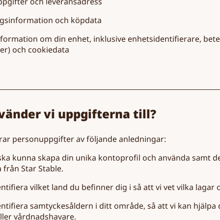
pgifter och leveransadress
ngsinformation och köpdata
nformation om din enhet, inklusive enhetsidentifierare, bet
er) och cookiedata
vänder vi uppgifterna till?
arar personuppgifter av följande anledningar:
i ska kunna skapa din unika kontoprofil och använda samt d
 från Star Stable.
entifiera vilket land du befinner dig i så att vi vet vilka laga
entifiera samtyckesåldern i ditt område, så att vi kan hjälp
eller vårdnadshavare.