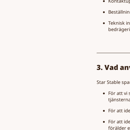
Kontaktup
Beställni
Teknisk i
bedrägeri
3. Vad an
Star Stable sp
För att v
tjänsterna
För att id
För att id
förälder 