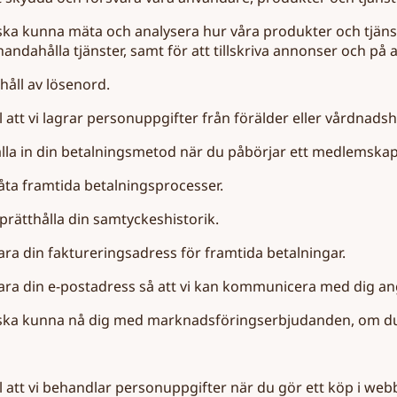
i ska kunna mäta och analysera hur våra produkter och tjäns
llhandahålla tjänster, samt för att tillskriva annonser och p
håll av lösenord.
l att vi lagrar personuppgifter från förälder eller vårdnads
tälla in din betalningsmetod när du påbörjar ett medlemskap
llåta framtida betalningsprocesser.
prätthålla din samtyckeshistorik.
ara din faktureringsadress för framtida betalningar.
para din e-postadress så att vi kan kommunicera med dig an
i ska kunna nå dig med marknadsföringserbjudanden, om du 
l att vi behandlar personuppgifter när du gör ett köp i web