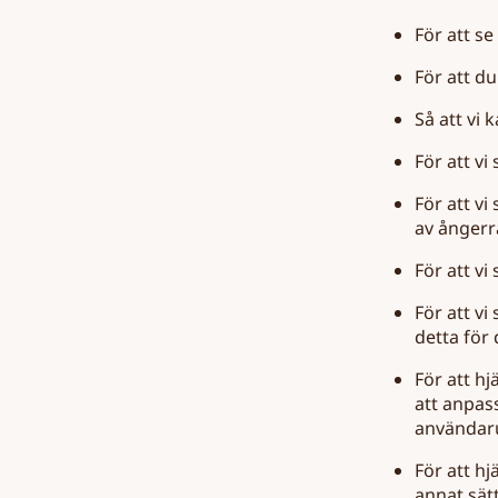
För att se 
För att du
Så att vi
För att v
För att v
av ångerr
För att vi
För att v
detta för 
För att hj
att anpas
användaru
För att hj
annat sät