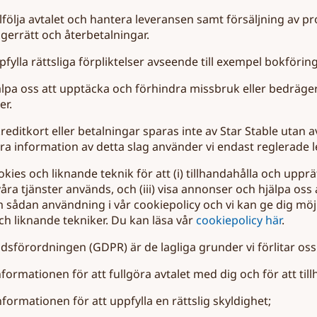
ullfölja avtalet och hantera leveransen samt försäljning av
gerrätt och återbetalningar.
pfylla rättsliga förpliktelser avseende till exempel bokföri
jälpa oss att upptäcka och förhindra missbruk eller bedräge
er.
reditkort eller betalningar sparas inte av Star Stable utan a
ra information av detta slag använder vi endast reglerade 
kies och liknande teknik för att (i) tillhandahålla och upprät
åra tjänster används, och (iii) visa annonser och hjälpa oss a
sådan användning i vår cookiepolicy och vi kan ge dig möjl
ch liknande tekniker. Du kan läsa vår
cookiepolicy här
.
dsförordningen (GDPR) är de lagliga grunder vi förlitar oss
nformationen för att fullgöra avtalet med dig och för att til
nformationen för att uppfylla en rättslig skyldighet;