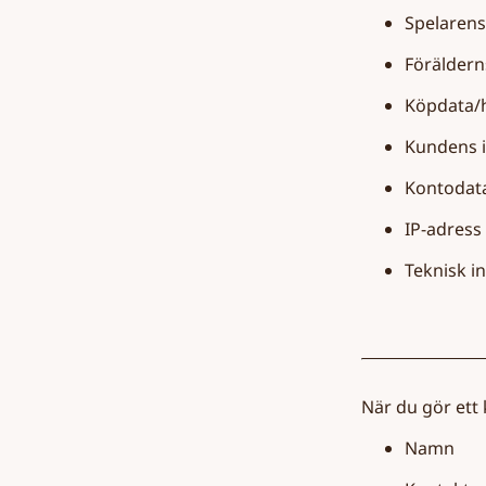
9. Information som
Spelarens
inhämtas från barn
9.1 Begränsade konton
Föräldern
9.2 Minderårigas konton
Köpdata/h
med förälders samtycke
10. Hur kan du kontakta
Kundens i
oss med sekretessfrågor
eller problem?
Kontodata
IP-adress
Teknisk i
När du gör ett 
Namn