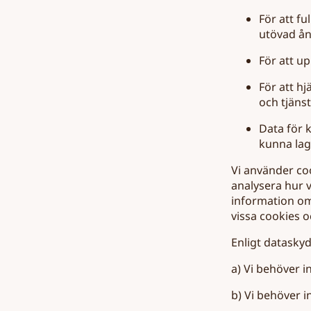
För att f
utövad ån
För att up
För att h
och tjänst
Data för k
kunna lag
Vi använder coo
analysera hur v
information om 
vissa cookies o
Enligt dataskyd
a) Vi behöver i
b) Vi behöver i