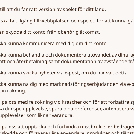
till att du får rätt version av spelet för ditt land.
 ska få tillgång till webbplatsen och spelet, för att kunna g
 kan skydda ditt konto från obehörig åtkomst.
i ska kunna kommunicera med dig om ditt konto.
i ska kunna behandla och dokumentera utövandet av dina la
ätt och återbetalning samt dokumentation av avstående fr
 ska kunna skicka nyheter via e-post, om du har valt detta.
i ska kunna nå dig med marknadsföringserbjudanden via e-pos
din räkning.
älpa oss med felsökning vid krascher och för att förbättra s
sa din spelupplevelse, spara dina preferenser, autentisera v
pplevelser som liknar varandra.
älpa oss att upptäcka och förhindra missbruk eller bedrägeri
t skydda och försvara våra användare, produkter och tjänst