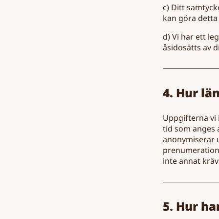
c) Ditt samtyck
kan göra detta
d) Vi har ett l
åsidosätts av d
4. Hur lä
Uppgifterna vi
tid som anges a
anonymiserar up
prenumeration.
inte annat krävs
5. Hur ha