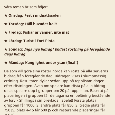
Våra teman är som följer:
★ Onsdag: Fest i midnattssolen
★ Torsdag: Håll huvudet kallt
★ Fredag: Fiskar är vänner, inte mat
★ Lördag: Turist i Fort Pinta
★ Söndag:
Inga nya bidrag! Endast röstning på föregående
dags bidrag
★ Måndag: Kunglighet under ytan (final!)
De som vill göra sina röster hörda kan rösta på alla serverns
bidrag från föregående dag. Bidragen visas i slumpmässig
ordning. Resultaten dyker sedan upp på topplistan dagen
efter röstningen. Även om spelare kan rösta på alla bidrag
delas spelare upp i grupper om 20 på topplistan. Baserat på
placeringen i gruppen får deltagarna en belöning bestående
av Jorvik Shillings i sin brevlåda i spelet! Första plats i
gruppen får 1000 JS, andra plats får 850 JS, tredje plats får
750 JS, plats 4–15 får 500 JS och resterande placeringar får
250 JS.