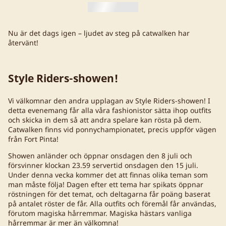
Nu är det dags igen – ljudet av steg på catwalken har
återvänt!
Style Riders-showen!
Vi välkomnar den andra upplagan av Style Riders-showen! I
detta evenemang får alla våra fashionistor sätta ihop outfits
och skicka in dem så att andra spelare kan rösta på dem.
Catwalken finns vid ponnychampionatet, precis uppför vägen
från Fort Pinta!
Showen anländer och öppnar onsdagen den 8 juli och
försvinner klockan 23.59 servertid onsdagen den 15 juli.
Under denna vecka kommer det att finnas olika teman som
man måste följa! Dagen efter ett tema har spikats öppnar
röstningen för det temat, och deltagarna får poäng baserat
på antalet röster de får. Alla outfits och föremål får användas,
förutom magiska hårremmar. Magiska hästars vanliga
hårremmar är mer än välkomna!