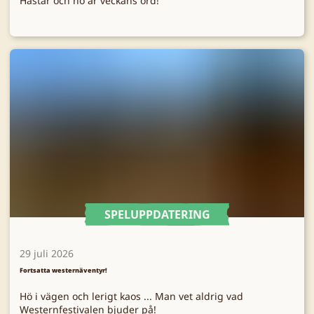
Hästar och hö är veckans ord!
SPELUPPDATERING
29 juli 2026
Fortsatta westernäventyr!
Hö i vägen och lerigt kaos ... Man vet aldrig vad
Westernfestivalen bjuder på!