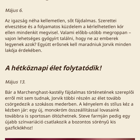
Május 6.
Az igazság néha kellemetlen, sőt fájdalmas. Szerettei
elvesztése és a folyamatos küzdelem a kérlelhetetlen kór
ellen mindenkit megvisel. Valami előbb-utóbb megroppan –
vajon lehetséges gyógyírt találni, hogy ne az emberek
legyenek azok? Együtt erősnek kell maradniuk Jorvik minden
lakója érdekében.
A hétköznapi élet folytatódik!
Május 13.
Bár a Marchenghast-kastély fájdalmas történetének szereplői
erről mit sem tudnak, Jorvik többi részén az élet tovább
csörgedezik a szokásos mederben. A kényelem és stílus kéz a
kézben jár: egy új, monokróm összeállítással lovasaink
továbbra is sportosan öltözhetnek. Steve farmján pedig egy
újabb színvariáció csatlakozik a bozontos sörényű kis
gazfickókhoz!