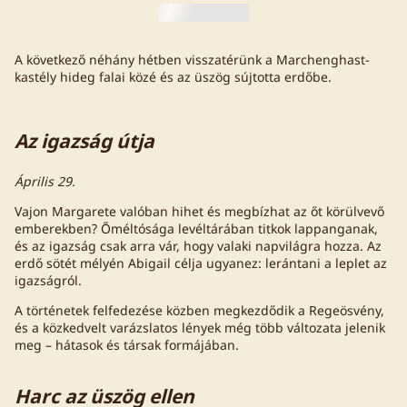
A következő néhány hétben visszatérünk a Marchenghast-
kastély hideg falai közé és az üszög sújtotta erdőbe.
Az igazság útja
Április 29.
Vajon Margarete valóban hihet és megbízhat az őt körülvevő
emberekben? Őméltósága levéltárában titkok lappanganak,
és az igazság csak arra vár, hogy valaki napvilágra hozza. Az
erdő sötét mélyén Abigail célja ugyanez: lerántani a leplet az
igazságról.
A történetek felfedezése közben megkezdődik a Regeösvény,
és a közkedvelt varázslatos lények még több változata jelenik
meg – hátasok és társak formájában.
Harc az üszög ellen