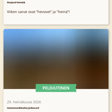
Hurjasti heinää
Viikon sanat ovat ”hevoset” ja ”heinä”!
PELIUUTINEN
29. heinäkuuta 2026
Lännenseikkailut jatkuvat!