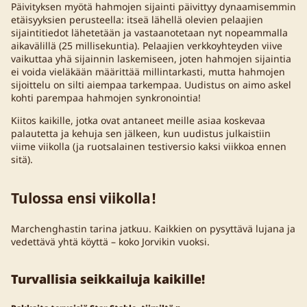
Päivityksen myötä hahmojen sijainti päivittyy dynaamisemmin
etäisyyksien perusteella: itseä lähellä olevien pelaajien
sijaintitiedot lähetetään ja vastaanotetaan nyt nopeammalla
aikavälillä (25 millisekuntia). Pelaajien verkkoyhteyden viive
vaikuttaa yhä sijainnin laskemiseen, joten hahmojen sijaintia
ei voida vieläkään määrittää millintarkasti, mutta hahmojen
sijoittelu on silti aiempaa tarkempaa. Uudistus on aimo askel
kohti parempaa hahmojen synkronointia!
Kiitos kaikille, jotka ovat antaneet meille asiaa koskevaa
palautetta ja kehuja sen jälkeen, kun uudistus julkaistiin
viime viikolla (ja ruotsalainen testiversio kaksi viikkoa ennen
sitä).
Tulossa ensi viikolla!
Marchenghastin tarina jatkuu. Kaikkien on pysyttävä lujana ja
vedettävä yhtä köyttä – koko Jorvikin vuoksi.
Turvallisia seikkailuja kaikille!