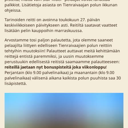
palkkiot. Lisätietoja asiasta on Tienraivaajan polun ikkunan
ohjeissa.
Tarinoiden reitti on avoinna toukokuun 27. päivän
keskiviikkoiseen päivitykseen asti. Reitiltä saatavat vaatteet
lisätään pelin kauppoihin marraskuussa.
Arvostamme tosi paljon palautetta, jota olemme saaneet
pelaajilta liittyen edelliseen Tienraivaajien polun reittiin
tehtyihin muutoksiin! Palautteet auttavat meitä kehittämään
reittejä entistä paremmiksi, ja uusin muutoksemme
perustuukin edellisestä reitistä saamaamme palautteeseen:
reiteillä jaetaan nyt bonuspisteitä joka viikonloppu
!
Perjantain (klo 9.00 palvelinaikaa) ja maanantain (klo 9.00
palvelinaikaa) välisenä aikana kaikista polun puuhista saa 30
lisäpistettä.