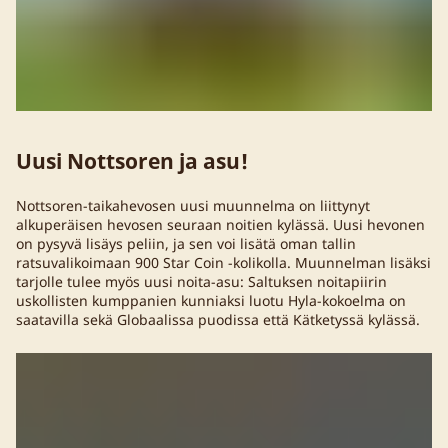
Uusi Nottsoren ja asu!
Nottsoren-taikahevosen uusi muunnelma on liittynyt
alkuperäisen hevosen seuraan noitien kylässä. Uusi hevonen
on pysyvä lisäys peliin, ja sen voi lisätä oman tallin
ratsuvalikoimaan 900 Star Coin -kolikolla. Muunnelman lisäksi
tarjolle tulee myös uusi noita-asu: Saltuksen noitapiirin
uskollisten kumppanien kunniaksi luotu Hyla-kokoelma on
saatavilla sekä Globaalissa puodissa että Kätketyssä kylässä.