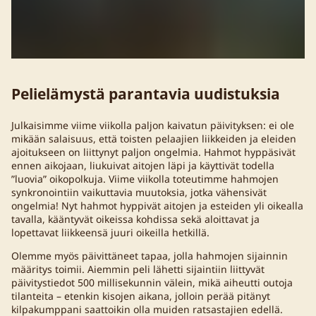
Pelielämystä parantavia uudistuksia
Julkaisimme viime viikolla paljon kaivatun päivityksen: ei ole
mikään salaisuus, että toisten pelaajien liikkeiden ja eleiden
ajoitukseen on liittynyt paljon ongelmia. Hahmot hyppäsivät
ennen aikojaan, liukuivat aitojen läpi ja käyttivät todella
”luovia” oikopolkuja. Viime viikolla toteutimme hahmojen
synkronointiin vaikuttavia muutoksia, jotka vähensivät
ongelmia! Nyt hahmot hyppivät aitojen ja esteiden yli oikealla
tavalla, kääntyvät oikeissa kohdissa sekä aloittavat ja
lopettavat liikkeensä juuri oikeilla hetkillä.
Olemme myös päivittäneet tapaa, jolla hahmojen sijainnin
määritys toimii. Aiemmin peli lähetti sijaintiin liittyvät
päivitystiedot 500 millisekunnin välein, mikä aiheutti outoja
tilanteita – etenkin kisojen aikana, jolloin perää pitänyt
kilpakumppani saattoikin olla muiden ratsastajien edellä.