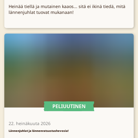
Heinää tiellä ja mutainen kaaos... sitä ei ikinä tiedä, mitä
lännenjuhlat tuovat mukanaan!
PELIUUTINEN
22. heinäkuuta 2026
Lännenjuhlat ja lännenratsastushevosia!