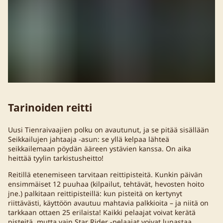
Tarinoiden reitti
Uusi Tienraivaajien polku on avautunut, ja se pitää sisällään
Seikkailujen jahtaaja -asun: se yllä kelpaa lähteä
seikkailemaan pöydän ääreen ystävien kanssa. On aika
heittää tyylin tarkistusheitto!
Reitillä etenemiseen tarvitaan reittipisteitä. Kunkin päivän
ensimmäiset 12 puuhaa (kilpailut, tehtävät, hevosten hoito
jne.) palkitaan reittipisteillä: kun pisteitä on kertynyt
riittävästi, käyttöön avautuu mahtavia palkkioita – ja niitä on
tarkkaan ottaen 25 erilaista! Kaikki pelaajat voivat kerätä
pisteitä, mutta vain Star Rider -pelaajat voivat lunastaa