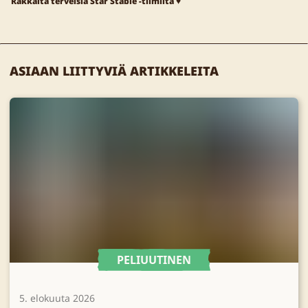
Rakkaita terveisiä Star Stable -tiimiltä ♥
ASIAAN LIITTYVIÄ ARTIKKELEITA
PELIUUTINEN
5. elokuuta 2026