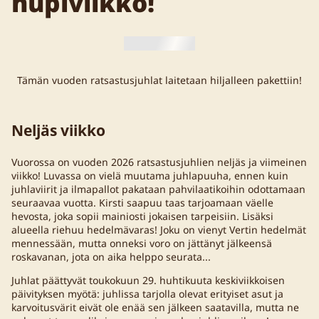
hupiviikko!
Tämän vuoden ratsastusjuhlat laitetaan hiljalleen pakettiin!
Neljäs viikko
Vuorossa on vuoden 2026 ratsastusjuhlien neljäs ja viimeinen
viikko! Luvassa on vielä muutama juhlapuuha, ennen kuin
juhlaviirit ja ilmapallot pakataan pahvilaatikoihin odottamaan
seuraavaa vuotta. Kirsti saapuu taas tarjoamaan väelle
hevosta, joka sopii mainiosti jokaisen tarpeisiin. Lisäksi
alueella riehuu hedelmävaras! Joku on vienyt Vertin hedelmät
mennessään, mutta onneksi voro on jättänyt jälkeensä
roskavanan, jota on aika helppo seurata...
Juhlat päättyvät toukokuun 29. huhtikuuta keskiviikkoisen
päivityksen myötä: juhlissa tarjolla olevat erityiset asut ja
karvoitusvärit eivät ole enää sen jälkeen saatavilla, mutta ne