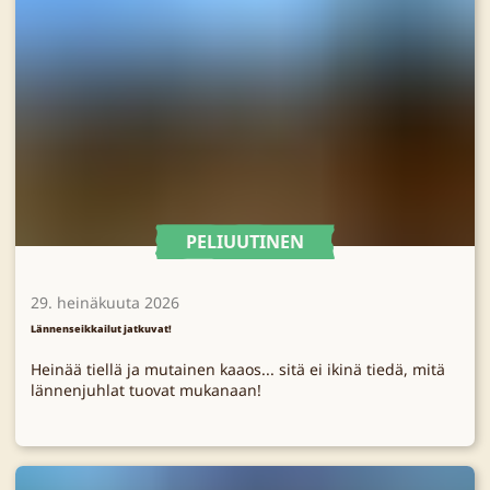
PELIUUTINEN
29. heinäkuuta 2026
Lännenseikkailut jatkuvat!
Heinää tiellä ja mutainen kaaos... sitä ei ikinä tiedä, mitä
lännenjuhlat tuovat mukanaan!