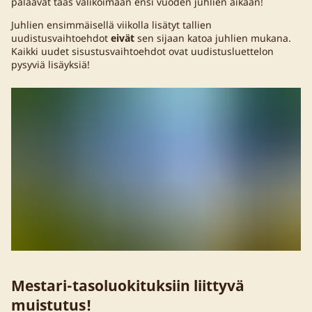
palaavat taas valikoimaan ensi vuoden juhlien aikaan!
Juhlien ensimmäisellä viikolla lisätyt tallien
uudistusvaihtoehdot
eivät
sen sijaan katoa juhlien mukana.
Kaikki uudet sisustusvaihtoehdot ovat uudistusluettelon
pysyviä lisäyksiä!
Mestari-tasoluokituksiin liittyvä
muistutus!