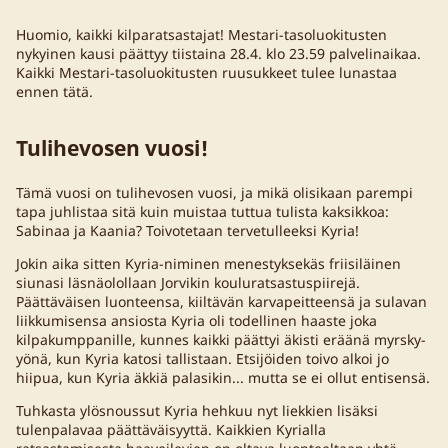
Huomio, kaikki kilparatsastajat! Mestari-tasoluokitusten
nykyinen kausi päättyy tiistaina 28.4. klo 23.59 palvelinaikaa.
Kaikki Mestari-tasoluokitusten ruusukkeet tulee lunastaa
ennen tätä.
Tulihevosen vuosi!
Tämä vuosi on tulihevosen vuosi, ja mikä olisikaan parempi
tapa juhlistaa sitä kuin muistaa tuttua tulista kaksikkoa:
Sabinaa ja Kaania? Toivotetaan tervetulleeksi Kyria!
Jokin aika sitten Kyria-niminen menestyksekäs friisiläinen
siunasi läsnäolollaan Jorvikin kouluratsastuspiirejä.
Päättäväisen luonteensa, kiiltävän karvapeitteensä ja sulavan
liikkumisensa ansiosta Kyria oli todellinen haaste joka
kilpakumppanille, kunnes kaikki päättyi äkisti eräänä myrsky-
yönä, kun Kyria katosi tallistaan. Etsijöiden toivo alkoi jo
hiipua, kun Kyria äkkiä palasikin... mutta se ei ollut entisensä.
Tuhkasta ylösnoussut Kyria hehkuu nyt liekkien lisäksi
tulenpalavaa päättäväisyyttä. Kaikkien Kyrialla