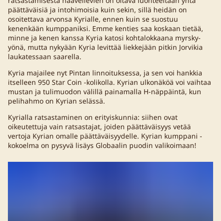
ratsastamisesta haaveilevien on oltava luonteeltaan yhtä
päättäväisiä ja intohimoisia kuin sekin, sillä heidän on
osoitettava arvonsa Kyrialle, ennen kuin se suostuu
kenenkään kumppaniksi. Emme kenties saa koskaan tietää,
minne ja kenen kanssa Kyria katosi kohtalokkaana myrsky-
yönä, mutta nykyään Kyria levittää liekkejään pitkin Jorvikia
laukatessaan saarella.
Kyria majailee nyt Pintan linnoituksessa, ja sen voi hankkia
itselleen 950 Star Coin -kolikolla. Kyrian ulkonäköä voi vaihtaa
mustan ja tulimuodon välillä painamalla H-näppäintä, kun
pelihahmo on Kyrian selässä.
Kyrialla ratsastaminen on erityiskunnia: siihen ovat
oikeutettuja vain ratsastajat, joiden päättäväisyys vetää
vertoja Kyrian omalle päättäväisyydelle. Kyrian kumppani -
kokoelma on pysyvä lisäys Globaalin puodin valikoimaan!