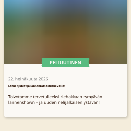
PELIUUTINEN
22. heinäkuuta 2026
Lännenjuhlat ja lännenratsastushevosia!
Toivotamme tervetulleeksi riehakkaan rymyävän
lännenshown – ja uuden nelijalkaisen ystävän!