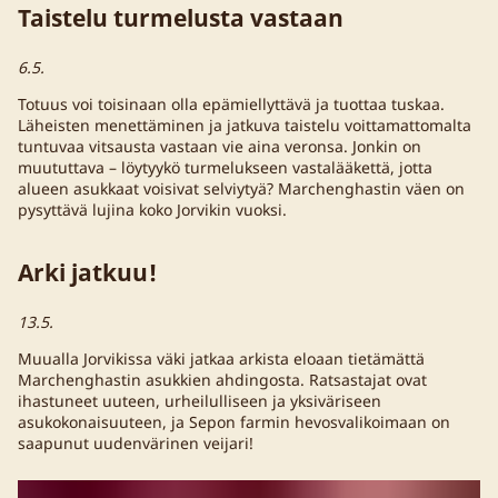
Taistelu turmelusta vastaan
6.5.
Totuus voi toisinaan olla epämiellyttävä ja tuottaa tuskaa.
Läheisten menettäminen ja jatkuva taistelu voittamattomalta
tuntuvaa vitsausta vastaan vie aina veronsa. Jonkin on
muututtava – löytyykö turmelukseen vastalääkettä, jotta
alueen asukkaat voisivat selviytyä? Marchenghastin väen on
pysyttävä lujina koko Jorvikin vuoksi.
Arki jatkuu!
13.5.
Muualla Jorvikissa väki jatkaa arkista eloaan tietämättä
Marchenghastin asukkien ahdingosta. Ratsastajat ovat
ihastuneet uuteen, urheilulliseen ja yksiväriseen
asukokonaisuuteen, ja Sepon farmin hevosvalikoimaan on
saapunut uudenvärinen veijari!