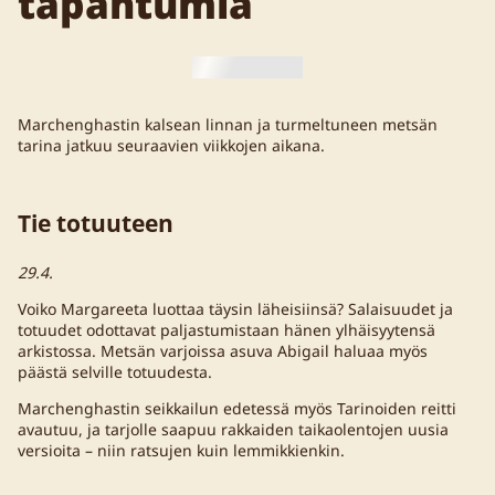
tapahtumia
Marchenghastin kalsean linnan ja turmeltuneen metsän
tarina jatkuu seuraavien viikkojen aikana.
Tie totuuteen
29.4.
Voiko Margareeta luottaa täysin läheisiinsä? Salaisuudet ja
totuudet odottavat paljastumistaan hänen ylhäisyytensä
arkistossa. Metsän varjoissa asuva Abigail haluaa myös
päästä selville totuudesta.
Marchenghastin seikkailun edetessä myös Tarinoiden reitti
avautuu, ja tarjolle saapuu rakkaiden taikaolentojen uusia
versioita – niin ratsujen kuin lemmikkienkin.