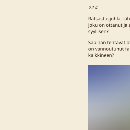
22.4.
Ratsastusjuhlat läh
Joku on ottanut ja
syyllisen?
Sabinan tehtävät ov
on vannoutunut fani
kaikkineen?