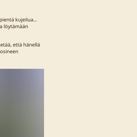
ientä kujeilua...
ela löytämään
ietää, että hänellä
evosineen