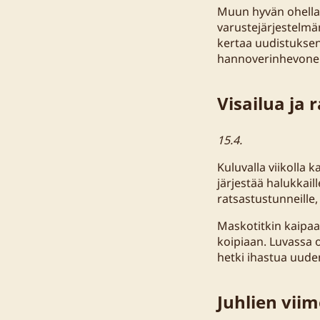
Muun hyvän ohella 
varustejärjestelmän
kertaa uudistuksen
hannoverinhevone
Visailua ja 
15.4.
Kuluvalla viikolla 
järjestää halukkaill
ratsastustunneille,
Maskotitkin kaipaav
koipiaan. Luvassa o
hetki ihastua uude
Juhlien vii