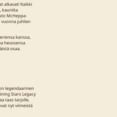
t alkavat! Kaikki
, kauniita
 outo McHeppa-
ä vuonna juhlien
averiensa kanssa,
kea hevosensa
äistä osaa.
a on legendaarinen
Shining Stars Legacy
a taas tarjolle,
vat nyt viimeistä