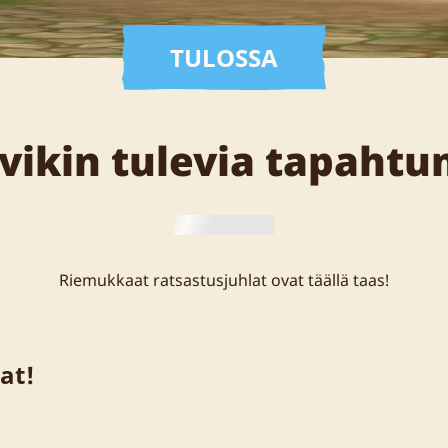
TULOSSA
rvikin tulevia tapahtu
Riemukkaat ratsastusjuhlat ovat täällä taas!
at!