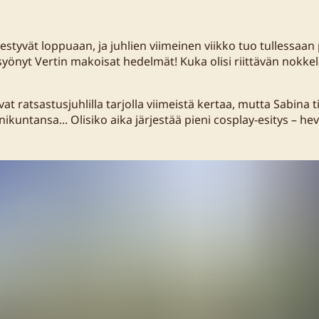
estyvät loppuaan, ja juhlien viimeinen viikko tuo tullessaan p
 syönyt Vertin makoisat hedelmät! Kuka olisi riittävän nokk
at ratsastusjuhlilla tarjolla viimeistä kertaa, mutta Sabina t
kuntansa... Olisiko aika järjestää pieni cosplay-esitys – h