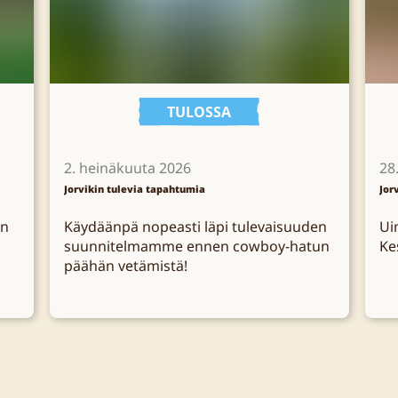
TULOSSA
2. heinäkuuta 2026
28
Jorvikin tulevia tapahtumia
Jor
in
Käydäänpä nopeasti läpi tulevaisuuden
Ui
suunnitelmamme ennen cowboy-hatun
Ke
päähän vetämistä!