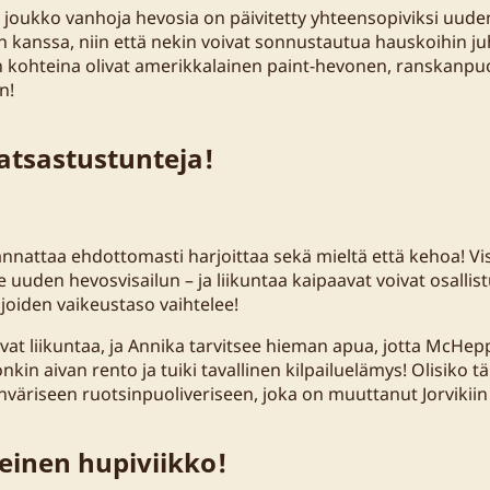
joukko vanhoja hevosia on päivitetty yhteensopiviksi uude
 kanssa, niin että nekin voivat sonnustautua hauskoihin juh
 kohteina olivat amerikkalainen paint-hevonen, ranskanpuo
n!
ratsastustunteja!
kannattaa ehdottomasti harjoittaa sekä mieltä että kehoa! V
e uuden hevosvisailun – ja liikuntaa kaipaavat voivat osallistu
 joiden vaikeustaso vaihtelee!
at liikuntaa, ja Annika tarvitsee hieman apua, jotta McHeppa
nkin aivan rento ja tuiki tavallinen kilpailuelämys! Olisiko 
nväriseen ruotsinpuoliveriseen, joka on muuttanut Jorvikiin
meinen hupiviikko!