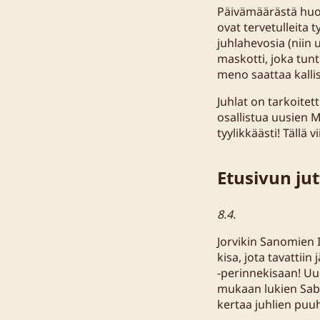
Päivämäärästä huoli
ovat tervetulleita 
juhlahevosia (niin
maskotti, joka tun
meno saattaa kalli
Juhlat on tarkoitett
osallistua uusien 
tyylikkäästi! Tällä
Etusivun ju
8.4.
Jorvikin Sanomien I
kisa, jota tavattiin
-perinnekisaan! Uud
mukaan lukien Sabin
kertaa juhlien puu