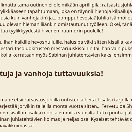
matta tämä uutinen ei ole mikään aprillipila: ratsastusjuhla
tyylikkääseen tapahtumaan, joka on täynnä hienoja kilpailuja
 uusia kuin vanhojakin) ja... pomppuhevosia? Juhlia isännöi
tuu olevan hieman liiankin omistautunut työlleen. Okei, tän
stua tyylikkyydestä hivenen huumorin puolelle!
u ihan kaikille hevoshulluille, halusipa väki sitten kisailla k
Mestari-tasoluokitusten mestaruuskisoihin tai ihan vain pu
 viikolla kerrataan myös Sabinan juhlatehtävien kaksi ensimm
ttuja ja vanhoja tuttavuuksia!
mane etsii ratsastusjuhlilla uutisten aiheita. Lisäksi tarjoll
 järjestää Jorvikin talleilla monta vuotta sitten... Tervetuloa 
en sisällön lisäksi moni aiemmilta vuosilta tuttu puuha pala
an juhlatehtävien kolmas ja neljäs osa. Kyseiset tehtävät o
havalikoimassa!