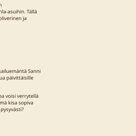
n
la-asuihin. Tällä
liverinen ja
isailuemäntä Sanni
a päivittäisille
 voisi verrytellä
tämä kisa sopiva
 pysyvästi?