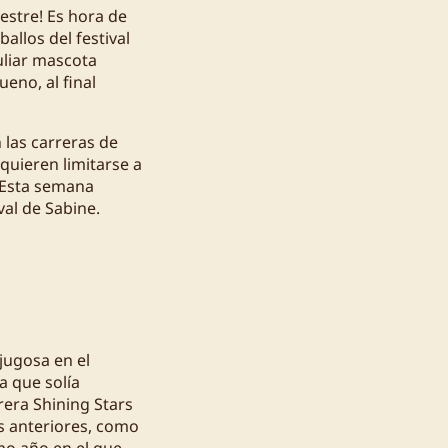
uestre! Es hora de
allos del festival
uliar mascota
eno, al final
 las carreras de
uieren limitarse a
! Esta semana
val de Sabine.
 jugosa en el
a que solía
rera Shining Stars
s anteriores, como
imo año en el que