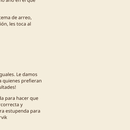
tema de arreo,
ón, les toca al
iguales. Le damos
a quienes prefieran
cultades!
uda para hacer que
rcorrecta y
rera estupenda para
rvik