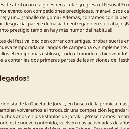
es de abril ocurre algo espectacular: ¡regresa el Festival Ec
nte evento con competiciones prestigiosas, maravillosos cab
re) y un... ¿caballo de goma? Además, contamos con la pec
r desgracia, parece demasiado entregado en su trabajo. ¡Bu
anto prestigio también hay más humor del habitual!
ntes del festival deciden correr con amigas, probar suerte en
nueva temporada de rangos de campeona o, simplemente, q
allos el equipo más estiloso, ¡todo el mundo es bienvenido
 a contar las dos primeras partes de las misiones del festi
 legados!
riodista de la Gaceta de Jorvik, en busca de la primicia más
 También volveremos a introducir una competición legendari
uchos años en los Establos de Jorvik... ¡Presentamos la car
todo este nuevo contenido, vuelven más actividades de año
uatro de las misiones del festival de Sabine. ¡Este será el últ