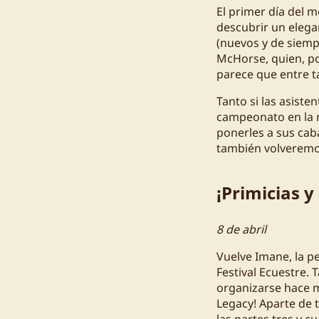
El primer día del m
descubrir un elega
(nuevos y de siemp
McHorse, quien, po
parece que entre t
Tanto si las asiste
campeonato en la 
ponerles a sus cab
también volveremos
¡Primicias y
8 de abril
Vuelve Imane, la pe
Festival Ecuestre.
organizarse hace m
Legacy! Aparte de 
las partes tres y c