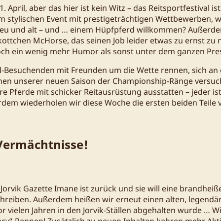
r 1. April, aber das hier ist kein Witz – das Reitsportfestival is
em stylischen Event mit prestigeträchtigen Wettbewerben,
 neu und alt – und … einem Hüpfpferd willkommen? Außerde
ttchen McHorse, das seinen Job leider etwas zu ernst zu 
t doch ein wenig mehr Humor als sonst unter dem ganzen Pres
val-Besuchenden mit Freunden um die Wette rennen, sich an
nen unserer neuen Saison der Championship-Ränge versuc
hre Pferde mit schicker Reitausrüstung ausstatten – jeder ist
dem wiederholen wir diese Woche die ersten beiden Teile 
Vermächtnisse!
Jorvik Gazette Imane ist zurück und sie will eine brandheiß
schreiben. Außerdem heißen wir erneut einen alten, legen
r vielen Jahren in den Jorvik-Ställen abgehalten wurde …
acy“-Rennen! Zusätzlich zu neuen Inhalten kehren mehr Akti