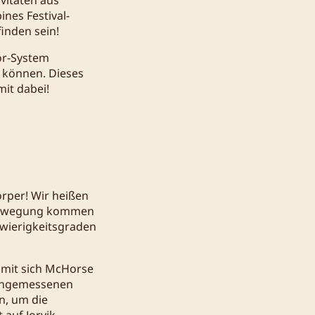
ines Festival-
inden sein!
ör-System
n können. Dieses
it dabei!
örper! Wir heißen
n Bewegung kommen
chwierigkeitsgraden
amit sich McHorse
 angemessenen
n, um die
 auf Jorvik