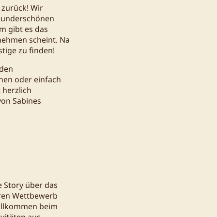
t zurück! Wir
 wunderschönen
m gibt es das
nehmen scheint. Na
tige zu finden!
 den
hen oder einfach
 herzlich
von Sabines
e Story über das
dären Wettbewerb
 Willkommen beim
vitäten aus