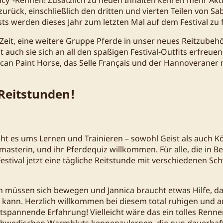
urück, einschließlich den dritten und vierten Teilen von Sab
ts werden dieses Jahr zum letzten Mal auf dem Festival zu f
eit, eine weitere Gruppe Pferde in unser neues Reitzubeh
 auch sie sich an all den spaßigen Festival-Outfits erfreue
can Paint Horse, das Selle Français und der Hannoveraner m
Reitstunden!
ht es ums Lernen und Trainieren – sowohl Geist als auch K
masterin, und ihr Pferdequiz willkommen. Für alle, die i
Festival jetzt eine tägliche Reitstunde mit verschiedenen S
n müssen sich bewegen und Jannica braucht etwas Hilfe, d
n kann. Herzlich willkommen bei diesem total ruhigen und
tspannende Erfahrung! Vielleicht wäre das ein tolles Renne
Schwedischen Warmbluts kennenzulernen, die nun dauerhaft