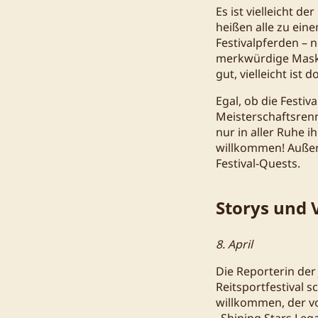
Es ist vielleicht de
heißen alle zu ein
Festivalpferden –
merkwürdige Masko
gut, vielleicht is
Egal, ob die Festi
Meisterschaftsren
nur in aller Ruhe i
willkommen! Außer
Festival-Quests.
Storys und 
8. April
Die Reporterin der 
Reitsportfestival 
willkommen, der vo
„Shining Stars Leg