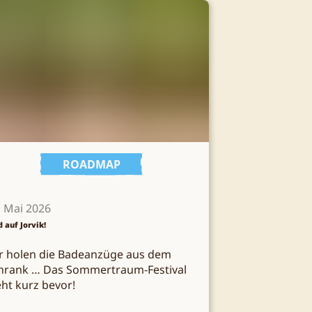
ROADMAP
. Mai 2026
d auf Jorvik!
r holen die Badeanzüge aus dem
hrank … Das Sommertraum-Festival
eht kurz bevor!