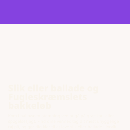
Slik eller ballade og
Fugleskræmslets
bakkeløb
Kom i halloween-stemning ved at gå på græskar- eller
spøgelsesjagt. Find dine venner, tag dit mest uhyggelige
tøj på, og gør dig klar til at lave slik eller ballade i Jorvik.