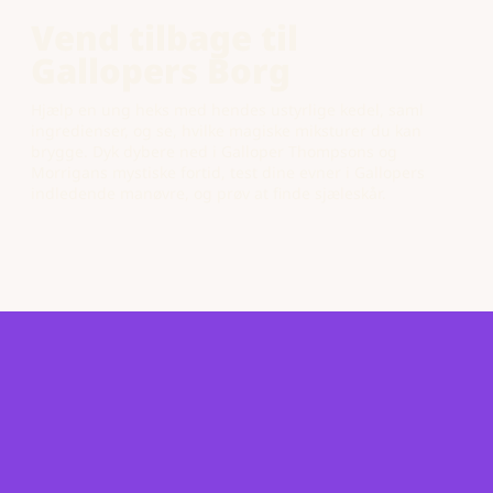
Vend tilbage til
Gallopers Borg
Hjælp en ung heks med hendes ustyrlige kedel, saml
ingredienser, og se, hvilke magiske miksturer du kan
brygge. Dyk dybere ned i Galloper Thompsons og
Morrigans mystiske fortid, test dine evner i Gallopers
indledende manøvre, og prøv at finde sjæleskår.