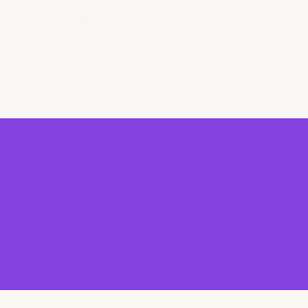
Hvis du er klar til en virkelig uhyggelig udfordring, så gør
dig klar, for løbet på Fugleskræmselsbakken er vendt
tilbage, og det er mere uhyggeligt end nogensinde ...
Prøv det — hvis du tør!